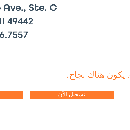
 Ave., Ste. C
I 49442
6.7557
 يكون هناك نجاح.
تسجيل الآن