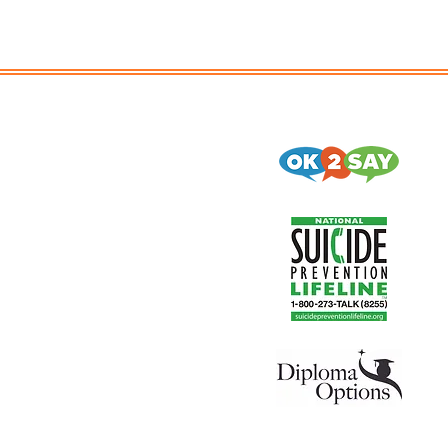
الدورات
يتسجل، يلتحق
طلب نسخة
تقارير الشفافية
مجلس التعليم
دليل الطالب
التأهب لمرض كوفيد -19
موافق للقول - أرسل نصيحة