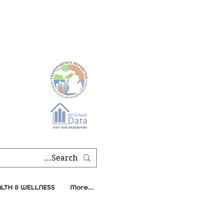
طلب النص
| سجل اليوم
|
قم بإحالة صديق
|
ط
s, and agendas found on our
transparency page
.
LTH & WELLNESS
More...