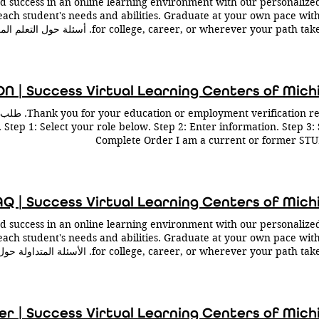
nd success in an online learning environment with our personalize
26: Good Friday - No School March 29-April 2: Spring Break April
each student's needs and abilities. Graduate at your own pace with 
il 5-May 14: M-Step Window May 31: Memorial Day - No School J
ge, career, or wherever your path takes you
 8: Summer Session Begins June 28 - July 2: Independence Day - C
بمعرفة المزيد
Closed July 24: Summer Session Ends August 13: Last Scheduled Day of سجل
Michigan؟ انقر أدناه للتواصل! سيتواصل معك أحد موظفينا في أقرب وقت ممك
أ مسارك نحو التخرج سجل اليوم
Step 1: Select your role below. Step 2: Enter information. Step 3: 
Complete Order I am a current or former S
rienmi.scriborder.com/applicationCurrent I am a K-12 SCHOOL DI
r.scriborder.com/ I am a COLLEGE/UNIVERSITY or AGENCY/CORPO
.com/applicationCorp STUDENTS: All students receive TWO free req
 checkout (for the first two requests). One request can include mu
AQ | Success Virtual Learning Centers of Mich
al addresses. SCHOOLS: Only requests received through Scribbles w
e secure and timely process for verifying and fulfilling records req
nd success in an online learning environment with our personalize
Questions? Email us: recordrequests@homeoftheshamroc
each student's needs and abilities. Graduate at your own pace with 
ge, career, or wherever your path takes you
بمعرفة المزيد
Michigan؟ انقر أدناه للتواصل! سيتواصل معك أحد موظفينا في أقرب وقت ممك
ة وأجوبة هل المدرسة الثانوية عبر الإنترنت مجانية؟ نعم. مراكز التعلم الافت
لية من الرسوم الدراسية. تعلم المزيد على صفحتنا من نحن . هل المدرسة الثان
Success Virtual Learning Centers of Michigan ، ستك