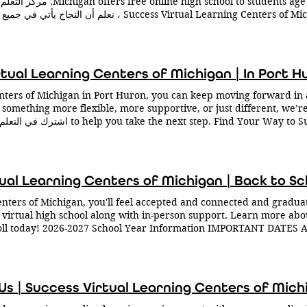
gh school to students age 14-22
Success Virtual Learning Centers of Michigan ، نعلم
لمدارس الثانوية في جميع أنحاء ولاية ميشيغان المرونة لإكمال عمل الدورة الت
يتوفر الدعم الشخصي لتعليمك عب
هازل بارك  21800 John R Rd. Hazel Park, MI 48030 Phone 248.965.3088
وجد اتصال ، يكون هناك نجاح. كيف تبدأ تسجيل الآن
tual Learning Centers of Michigan | In Port H
enters of Michigan in Port Huron, you can keep moving forward in
ed something more flexible, more supportive, or just different, we’r
next step. Find Your Way to Success
مستقبل رائع ، وعلى الرغم من أن كل طالب لديه ماض فريد وقصة وصراعات فريدة
 ينجح. لبدء عملية التسجيل ، يرجى إكمال النموذج أدناه. لإنهاء تسجيلك ، سنتا
ستحتاج إلى: شهادة الميلاد إثبات الوصاية 
لإقامة في ميشيغان (رخصة القيادة ، فاتورة المرافق (وليس الكابل أو الهاتف ال
ual Learning Centers of Michigan | Back to Sc
المدرسة ال
enters of Michigan, you'll feel accepted and connected and graduat
nter Director 336 Huron Ave. Port Huron, MI 48060 Phone 810.82
f virtual high school along with in-person support. Learn more abo
oll today! 2026-2027 School Year Information IMPORTANT DATES 
 Window - Fall August 24: First day of 2026-27 School Year Sep
liday October 7: Fall Count Day - Attendance Required November 
f Day) December 21 – January 1: Winter Break (12/18 Half Day) J
5: End of 1st Semester January 18: MLK Day - No School January 1
Us | Success Virtual Learning Centers of Mich
uary 25-April 2: WIDA Testing Window February 10: Spring Count
ry 15: President's Day - Centers Closed March 1-June 15: NWEA T