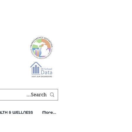
طلب النص
| سجل اليوم
|
قم بإحالة صديق
|
ط
s, and agendas found on our
transparency page
.
LTH & WELLNESS
More...