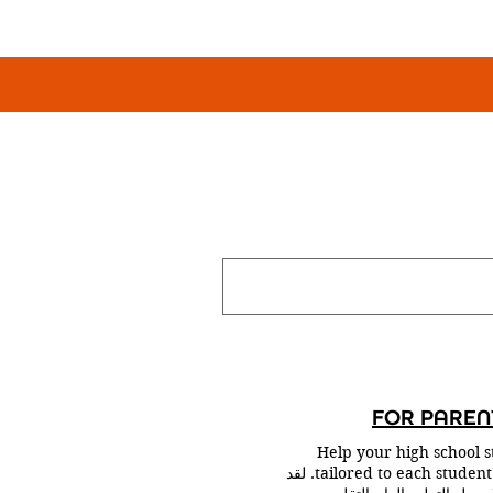
FOR PARENT
Help your high school s
tailored to each student's needs and abilities in a safe online learning environment. Learn more. لقد