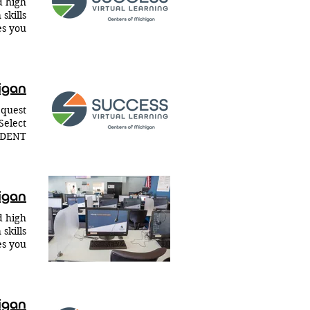
d high
 5-30:
skills
une 3:
enters
 School
بي ابد
Select
TUDENT
STRICT
RATION
uests.
ltiple
igan
ill be
uests.
d high
ks.org
skills
بي أسئل
عامة خا