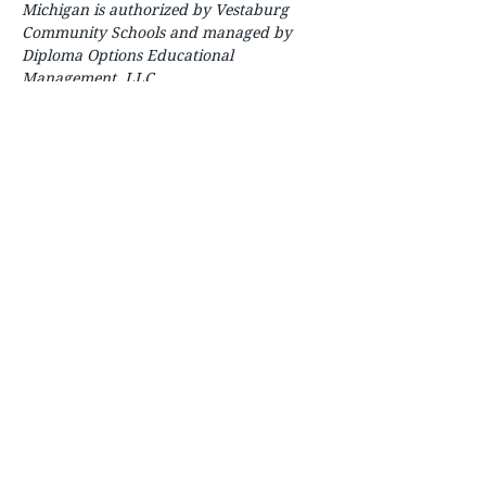
Michigan is authorized by Vestaburg
Community Schools and managed by
Diploma Options Educational
Management, LLC.
حول
للوالدين
للطلاب
كيف تبدأ
اتصال
التعليمات
وظائف
الدورات
يتسجل، يلتحق
طلب نسخة
تقارير الشفافية
مجلس التعليم
دليل الطالب
التأهب لمرض كوفيد -19
موافق للقول - أرسل نصيحة