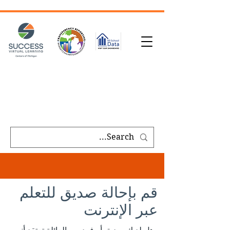
طلب النص
| سجل اليوم
|
قم بإحالة صديق
|
طلب مكالمة
Public meeting notices, schedules, and
agendas found on our
transparency
page
.
قم بإحالة صديق للتعلم
عبر الإنترنت